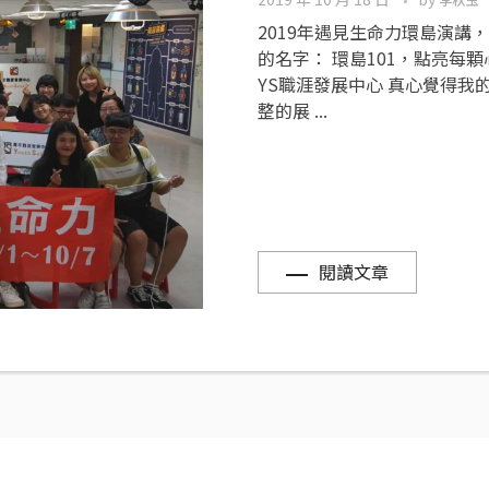
李秋玉
2019年遇見生命力環島演講，
的名字： 環島101，點亮每
YS職涯發展中心 真心覺得我
整的展 ...
閱讀文章