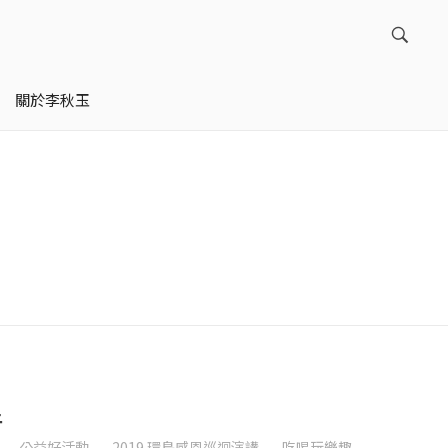
關於李秋玉
星
公益好活動
2019 環島感恩巡迴演講
吃喝玩樂趣