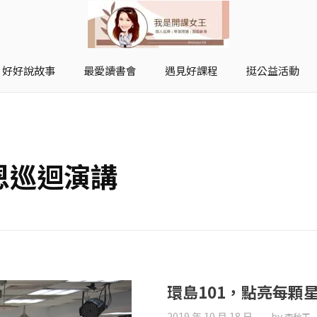
好好說故事
最愛讀書會
遇見好課程
挺公益活動
開課女王 李秋玉
拿起麥克風，影響全世界
感恩巡迴演講
環島101，點亮每顆
2019 年 10 月 18 日
by