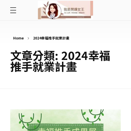
首頁
開課女王 李秋玉
拿起麥克風，影響全世界
好好說故事
Home
2024幸福推手就業計畫
文章分類: 2024幸福
最愛讀書會
推手就業計畫
遇見好課程
挺公益活動
關於李秋玉