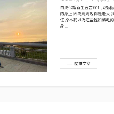
李秋玉
自我保護新生宣言#01 我是
的身上 因為媽媽說你是老大 
任 原本我以為這些輕如鴻毛的
身 ...
閱讀文章