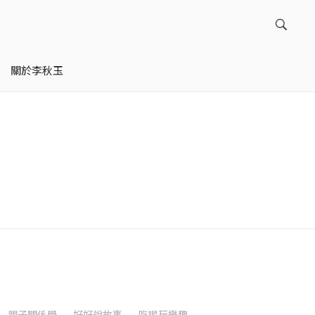
關於李秋玉
親子關係學
好好說故事
吃喝玩樂趣