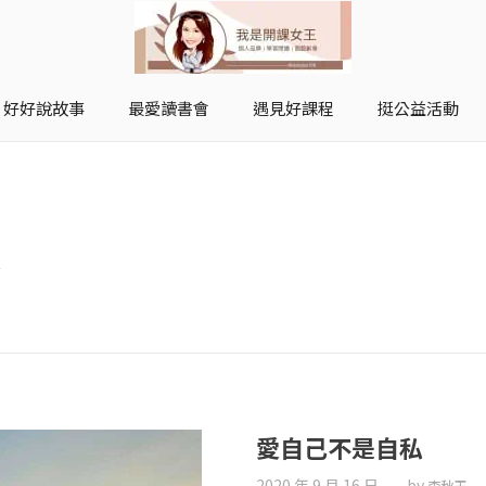
好好說故事
最愛讀書會
遇見好課程
挺公益活動
開課女王 李秋玉
拿起麥克風，影響全世界
橋
愛自己不是自私
2020 年 9 月 16 日
by