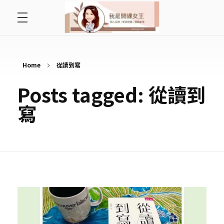
首頁
開課女王 李秋玉
拿起麥克風，影響全世界
好好說故事
Home
從讀到寫
Posts tagged: 從讀到
最愛讀書會
寫
遇見好課程
挺公益活動
關於李秋玉