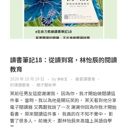
讀書筆記18：從讀到寫，林怡辰的閱讀
教育
2020 年 10 月 19 日
by
最愛讀書會
李秋玉
好課讀書會
親子關係學
某前任男友這麼謝謝我， 因為你，我才開始做閱讀這
件事。 當時，我以為他是開玩笑的， 某天看到他分享
電子閱讀器 又再跟我說了一次 謝謝你因為你我才開始
看書。 原來閱讀這件事， 我真的在不知不覺中， 影
響了很多人。 前幾天， 跟林怡辰來高雄上英語自學