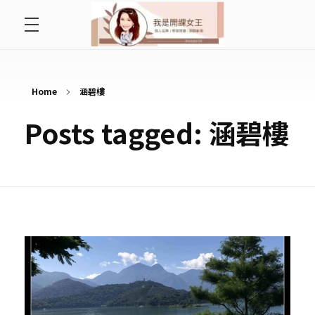
首頁
開課女王 李秋玉
拿起麥克風，影響全世界
好好說故事
Home
涵碧樓
Posts tagged: 涵碧樓
最愛讀書會
遇見好課程
挺公益活動
關於李秋玉