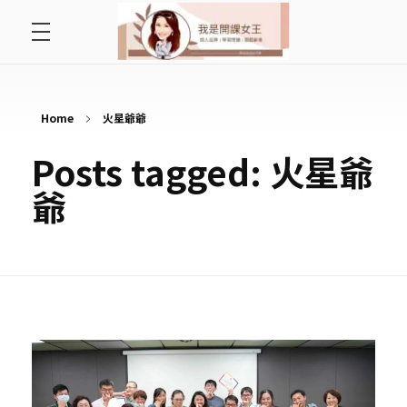
首頁
開課女王 李秋玉
拿起麥克風，影響全世界
好好說故事
Home
火星爺爺
Posts tagged: 火星爺
最愛讀書會
爺
遇見好課程
挺公益活動
關於李秋玉