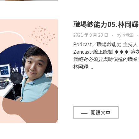
職場鈔能力05.林岡
2021 年 9 月 23 日
by
李秋玉
Podcast／職場鈔能力 主
Zencastr線上錄製 ♦♦♦ 
個絕對必須要與時俱進的職業
林岡輝 ...
閱讀文章