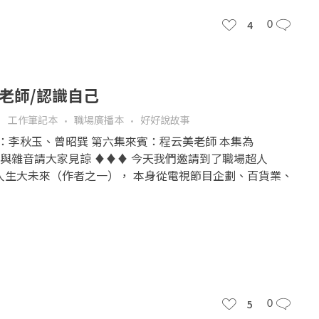
4
0
美老師/認識自己
工作筆記本
職場廣播本
好好說故事
持人：李秋玉、曾昭巽 第六集來賓：程云美老師 本集為
些底噪與雜音請大家見諒 ♦♦♦ 今天我們邀請到了職場超人
是斜槓人生大未來（作者之一）， 本身從電視節目企劃、百貨業、
5
0