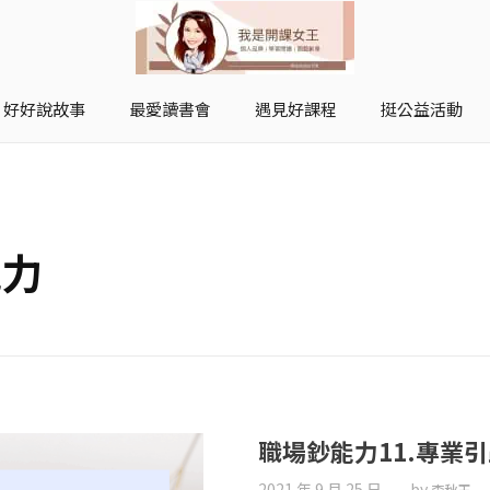
好好說故事
最愛讀書會
遇見好課程
挺公益活動
開課女王 李秋玉
拿起麥克風，影響全世界
能力
職場鈔能力11.專業
2021 年 9 月 25 日
by