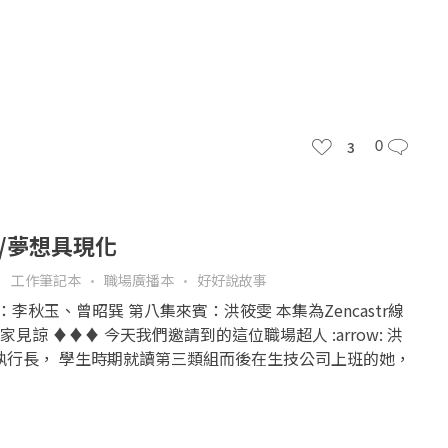
3
0
雯/夢想具現化
工作筆記本
職場廣播本
好好說故事
人：李秋玉、曾昭巽 第八集來賓：洪筱雯 本集為Zencastr線
見諒 ♦♦♦ 今天我們邀請到的這位職場超人 :arrow: 洪
裝的執行長， 學生時期就讀第三類組而後在生技公司上班的她，