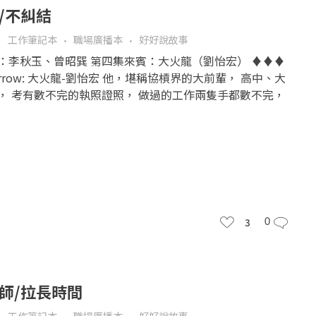
/不糾結
工作筆記本
職場廣播本
好好說故事
持人：李秋玉、曾昭巽 第四集來賓：大火龍（劉怡宏） ♦♦♦
rrow: 大火龍-劉怡宏 他，堪稱協槓界的大前輩， 高中、大
， 考有數不完的執照證照， 做過的工作兩隻手都數不完，
3
0
老師/拉長時間