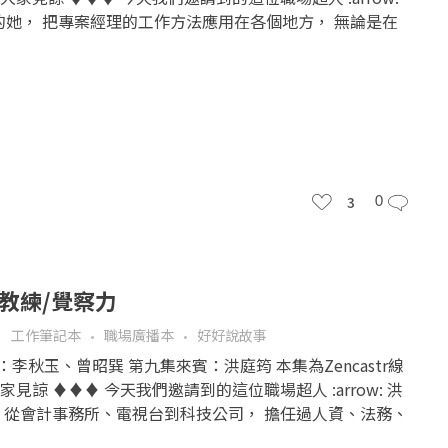
經理的她， 把專案經理的工作方法應用在各個地方， 無論是在
3
0
筠教練/覺察力
工作筆記本
職場廣播本
好好說故事
人：李秋玉、曾昭巽 第九集來賓：洪庭筠 本集為Zencastr線
見諒 ♦♦♦ 今天我們邀請到的這位職場超人 :arrow: 洪
 從會計事務所、電視台到科技公司， 擔任過人資、法務、