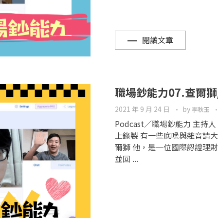
閱讀文章
職場鈔能力07.查爾獅
2021 年 9 月 24 日
by
李秋玉
Podcast／職場鈔能力 主持
上錄製 有一些底噪與雜音請大家
爾獅 他，是一位國際認證理財
並回 ...