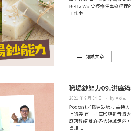
Betta Wu 曾經擔任專案
工作中 ...
閱讀文章
職場鈔能力09.洪庭
2021 年 9 月 24 日
by
李秋玉
Podcast／職場鈔能力 主持
上錄製 有一些底噪與雜音請大家
庭筠教練 她在各大領域走跳，
資訊 ...