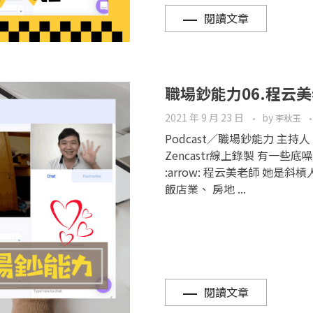
閱讀文章
職場鈔能力06.程云
2021 年 9 月 23 日
by
李秋玉
Podcast／職場鈔能力 主
Zencastr線上錄製 有一
:arrow: 程云美老師 她
飯店業、 房地 ...
閱讀文章