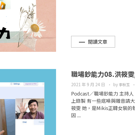
閱讀文章
職場鈔能力08.洪筱
2021 年 9 月 24 日
by
李秋玉
Podcast／職場鈔能力 主持
上錄製 有一些底噪與雜音請大家
筱雯 她，是Mikis正韓女
因 ...