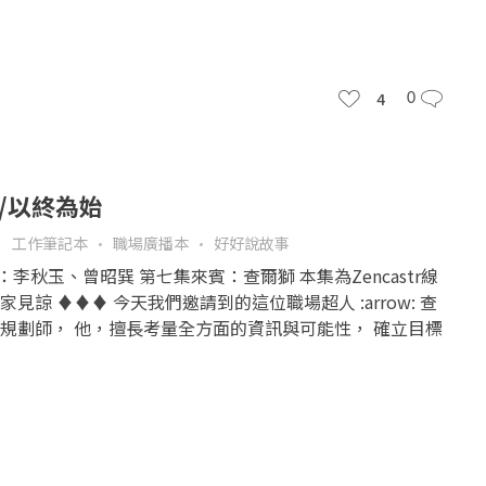
4
0
/以終為始
工作筆記本
職場廣播本
好好說故事
人：李秋玉、曾昭巽 第七集來賓：查爾獅 本集為Zencastr線
見諒 ♦♦♦ 今天我們邀請到的這位職場超人 :arrow: 查
規劃師， 他，擅長考量全方面的資訊與可能性， 確立目標