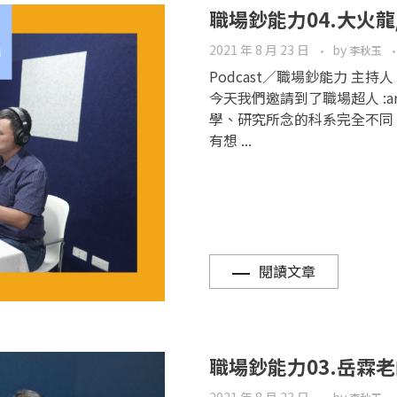
職場鈔能力04.大火龍
2021 年 8 月 23 日
by
李秋玉
Podcast／職場鈔能力 主
今天我們邀請到了職場超人 :a
學、研究所念的科系完全不同
有想 ...
閱讀文章
職場鈔能力03.岳霖