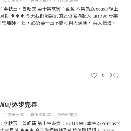
人：李秋玉、曾昭巽 第十集來賓：藍藍 本集為Zencastr線上
諒 ♦♦♦ 今天我們邀請到的這位職場超人 :arrow: 專業
口管理師， 她，必須要一直不斷地與人溝通， 與人接洽、
3
0
 Wu/逐步完善
工作筆記本
職場廣播本
好好說故事
：李秋玉、曾昭巽 第十集來賓：Betta Wu 本集為Zencastr
家見諒 ♦♦♦ 今天我們邀請到的這位職場超人 :arrow: