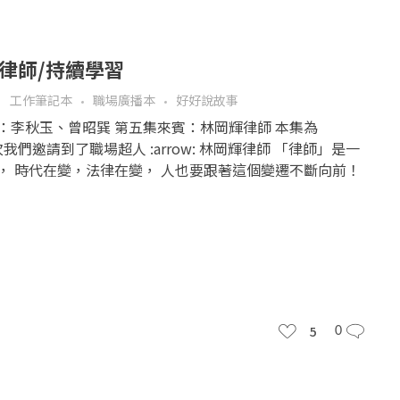
輝律師/持續學習
工作筆記本
職場廣播本
好好說故事
持人：李秋玉、曾昭巽 第五集來賓：林岡輝律師 本集為
這次我們邀請到了職場超人 :arrow: 林岡輝律師 「律師」是一
， 時代在變，法律在變， 人也要跟著這個變遷不斷向前！
5
0