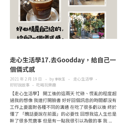
走心生活學17.去Goodday，給自己一
個儀式感
2021 年 2 月 19 日
by
走心生活學
李秋玉
好好說故事
吃喝玩樂趣
【走心生活學】 開工後的這兩天 忙碌、慌亂的程度超
過我的想像 我連打開臉書 好好回個訊息的時間都沒有
工作上要面對各種不同的溝通 在吃了很多虧以後 終於
懂了 「醜話要說在前面」的必要性 回想我這人生也是
幹了很多荒唐事 但是有一點我很引以為傲的事 我 ...