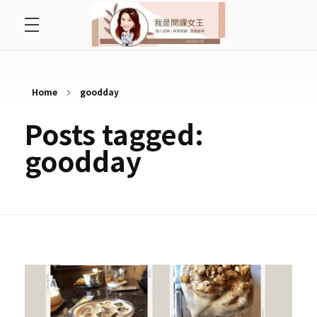
首頁
開課女王 李秋玉
拿起麥克風，影響全世界
好好說故事
Home
goodday
Posts tagged:
最愛讀書會
goodday
遇見好課程
挺公益活動
關於李秋玉