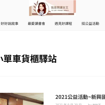
好好說故事
最愛讀書會
遇見好課程
挺公益活動
開課女王 李秋玉
拿起麥克風，影響全世界
國小單車貨櫃驛站
2021公益活動~新
2021 年 9 月 20 日
by