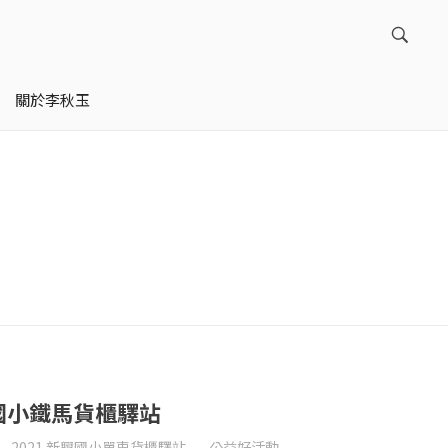
關於李秋玉
興國小鐵馬貨櫃驛站
2021 新興國小單車貨櫃驛站
公益好活動