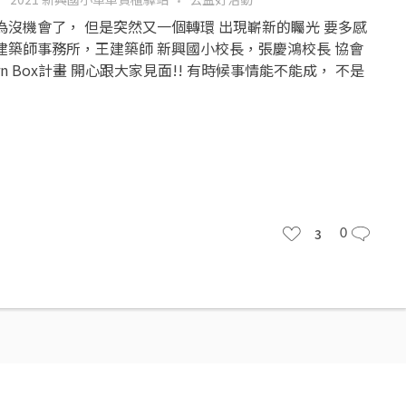
為沒機會了， 但是突然又一個轉環 出現嶄新的矚光 要多感
建築師事務所，王建築師 新興國小校長，張慶鴻校長 協會
n Box計畫 開心跟大家見面!! 有時候事情能不能成， 不是
3
0