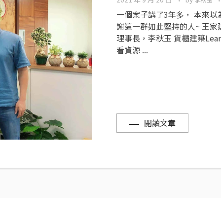
李秋玉
一個案子講了3年多， 本來以
謝這一群如此堅持的人~ 王家
理事長，李秋玉 貨櫃建築Lear
看資源 ...
閱讀文章