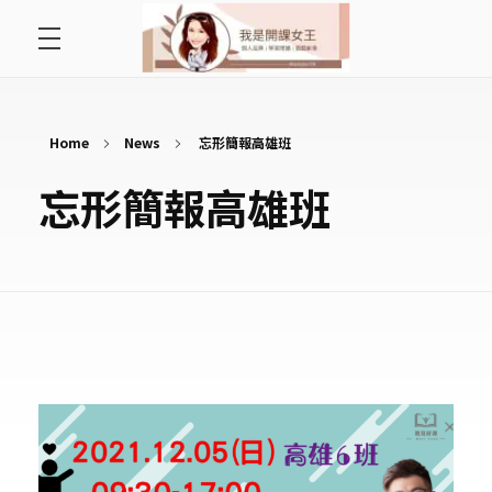
首頁
開課女王 李秋玉
拿起麥克風，影響全世界
好好說故事
Home
News
忘形簡報高雄班
忘形簡報高雄班
最愛讀書會
遇見好課程
挺公益活動
關於李秋玉