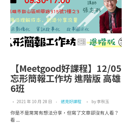
【Meetgood好課程】12/05
忘形簡報工作坊 進階版 高雄
6班
2021 年 10 月 28 日
遇見好課程
by
李秋玉
你是不是常常有想法分享，但寫了文章卻沒有人看？
看 ...