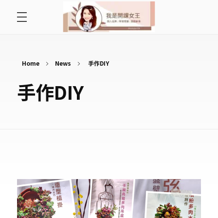
首頁
開課女王 李秋玉
拿起麥克風，影響全世界
好好說故事
Home
News
手作DIY
手作DIY
最愛讀書會
遇見好課程
挺公益活動
關於李秋玉