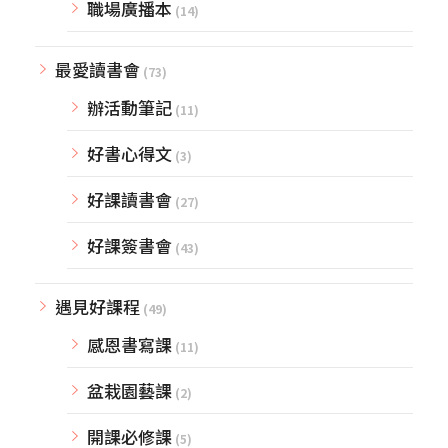
職場廣播本
(14)
最愛讀書會
(73)
辦活動筆記
(11)
好書心得文
(3)
好課讀書會
(27)
好課簽書會
(43)
遇見好課程
(49)
感恩書寫課
(11)
盆栽園藝課
(2)
開課必修課
(5)