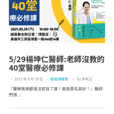
5/29楊坤仁醫師:老師沒教的
40堂醫療必修課
2021 年 4 月 18 日
最愛讀書會
by
李秋玉
「醫療常規都是法官說了算！真是莫名其妙！」醫師
們憤 ...