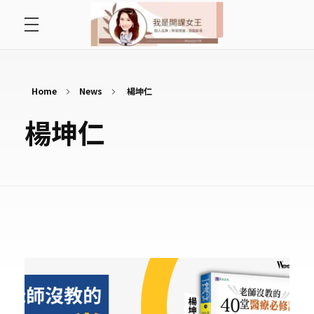
首頁
開課女王 李秋玉
拿起麥克風，影響全世界
好好說故事
Home
News
楊坤仁
楊坤仁
最愛讀書會
遇見好課程
挺公益活動
關於李秋玉