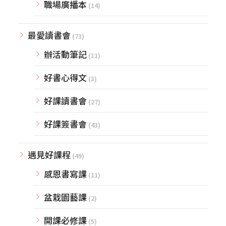
職場廣播本
(14)
最愛讀書會
(73)
辦活動筆記
(11)
好書心得文
(3)
好課讀書會
(27)
好課簽書會
(43)
遇見好課程
(49)
感恩書寫課
(11)
盆栽園藝課
(2)
開課必修課
(5)