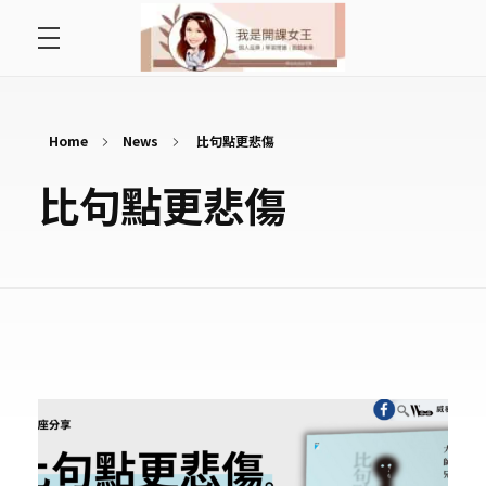
首頁
開課女王 李秋玉
拿起麥克風，影響全世界
好好說故事
Home
News
比句點更悲傷
比句點更悲傷
最愛讀書會
遇見好課程
挺公益活動
關於李秋玉