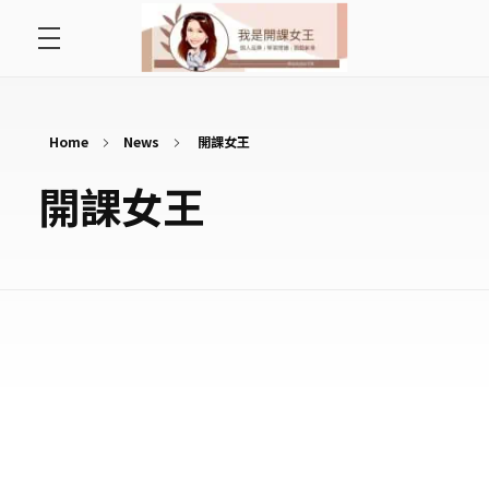
首頁
開課女王 李秋玉
拿起麥克風，影響全世界
好好說故事
Home
News
開課女王
開課女王
最愛讀書會
遇見好課程
挺公益活動
關於李秋玉