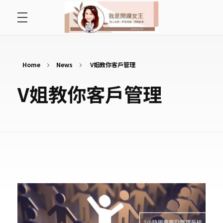
首頁
開課女王 李秋玉
拿起麥克風，影響全世界
好好說故事
Home
News
V姐教你客戶管理
V姐教你客戶管理
最愛讀書會
遇見好課程
挺公益活動
關於李秋玉