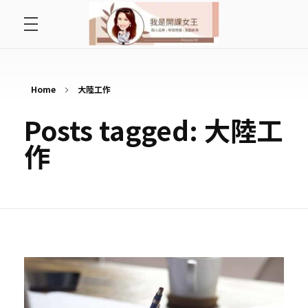
首頁
開課女王 李秋玉
拿起麥克風，影響全世界
好好說故事
Home
大陸工作
Posts tagged: 大陸工
最愛讀書會
作
遇見好課程
挺公益活動
關於李秋玉