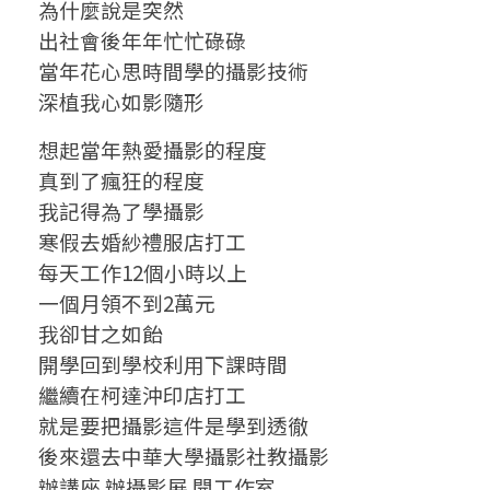
為什麼說是突然
對
出社會後年年忙忙碌碌
價
當年花心思時間學的攝影技術
深植我心如影隨形
關
想起當年熱愛攝影的程度
係
真到了瘋狂的程度
最
我記得為了學攝影
寒假去婚紗禮服店打工
好
每天工作12個小時以上
的
一個月領不到2萬元
我卻甘之如飴
方
開學回到學校利用下課時間
法
繼續在柯達沖印店打工
就是要把攝影這件是學到透徹
後來還去中華大學攝影社教攝影
辦講座 辦攝影展 開工作室