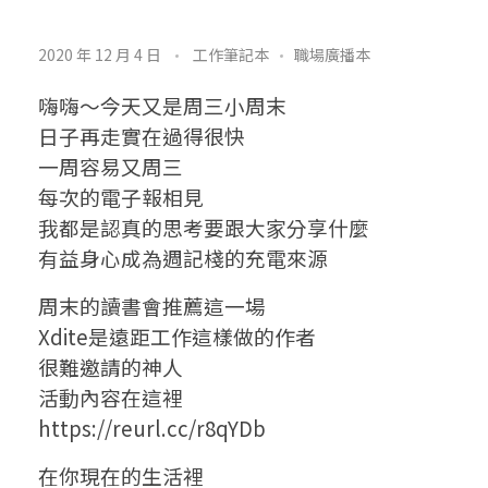
電
2020 年 12 月 4 日
工作筆記本
職場廣播本
子
嗨嗨〜今天又是周三小周末
報
日子再走實在過得很快
一周容易又周三
0
每次的電子報相見
3
我都是認真的思考要跟大家分享什麼
有益身心成為週記棧的充電來源
:
周末的讀書會推薦這一場
人
Xdite是遠距工作這樣做的作者
生
很難邀請的神人
活動內容在這裡
嘛
https://reurl.cc/r8qYDb
~
在你現在的生活裡