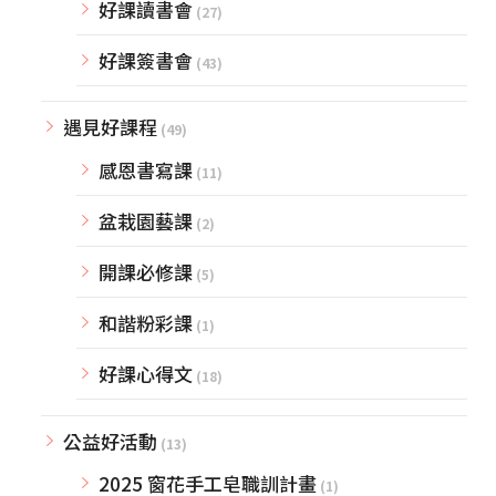
好課讀書會
(27)
好課簽書會
(43)
遇見好課程
(49)
感恩書寫課
(11)
盆栽園藝課
(2)
開課必修課
(5)
和諧粉彩課
(1)
好課心得文
(18)
公益好活動
(13)
2025 窗花手工皂職訓計畫
(1)