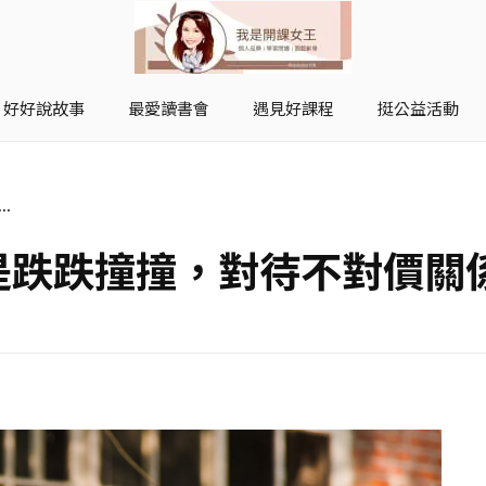
好好說故事
最愛讀書會
遇見好課程
挺公益活動
開課女王 李秋玉
拿起麥克風，影響全世界
..
不是跌跌撞撞，對待不對價關