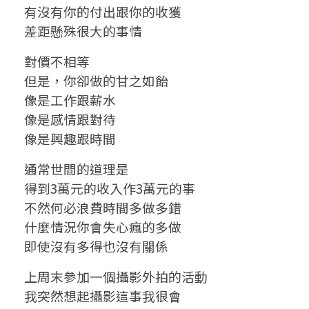
誰
有沒有你的付出跟你的收獲
差距懸殊很大的事情
不
對價不相等
是
但是，你卻做的甘之如飴
跌
像是工作跟薪水
像是感情跟對待
跌
像是興趣跟時間
撞
通常世間的道理是
撞
得到3萬元的收入作3萬元的事
，
不然何必浪費時間多做多錯
什麼情況你會失心瘋的多做
對
即使沒有多得也沒有關係
待
上周末參加一個攝影外拍的活動
不
我突然想起攝影這事我很會