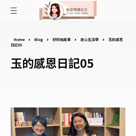
首頁
開課女王 李秋玉
拿起麥克風，影響全世界
好好說故事
Home
Blog
好好說故事
走心生活學
玉的感恩
日記05
最愛讀書會
玉的感恩日記05
遇見好課程
挺公益活動
關於李秋玉