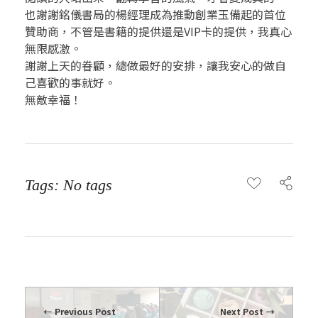
0
也謝謝銘儀書局的楊經理成為推動創業玉備起的首位
5
贊助商，不管是書籍的提供還是VIP卡的提供，我真心
無限感激。
謝謝上天的眷顧，總做最好的安排，讓我安心的做自
己喜歡的事就好。
無敵幸福！
Tags: No tags
Previous Post
Next Post