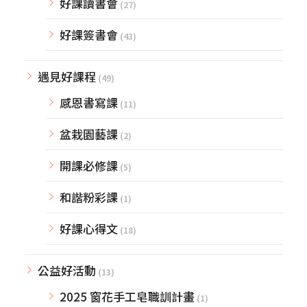
好課讀書會
(27)
好課簽書會
(43)
遇見好課程
(49)
感恩書寫課
(11)
盆栽園藝課
(2)
開課必修課
(5)
和諧粉彩課
(1)
好課心得文
(18)
公益好活動
(13)
2025 窗花手工皂職訓計畫
(1)