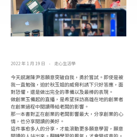
玉
2022 年 1 月 19 日
走心生活學
的
今天感謝陳尹恩願意突破自我，勇於嘗試。即使是被
感
我一直勉強，迫於秋玉姐的威脅利誘下只好答應，面
對恐懼，還是做出完全的準備以及最棒的表現。
恩
做創業玉備起的直播，是希望採訪高雄在地的創業者
在創業過程中閱讀帶給老闆的影響。
日
那一本書對正在創業的老闆影響最大，分享創業的心
情，也分享閱讀的美好。
記
這件事愈多人的分享，才能滾動更多願意學習，願意
閱讀的人站出來。翻轉學習的風氣，才會變成真的。