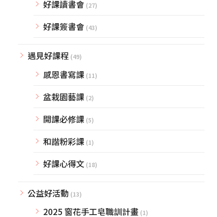
好課讀書會
(27)
好課簽書會
(43)
遇見好課程
(49)
感恩書寫課
(11)
盆栽園藝課
(2)
開課必修課
(5)
和諧粉彩課
(1)
好課心得文
(18)
公益好活動
(13)
2025 窗花手工皂職訓計畫
(1)