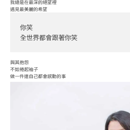
世
我總是在最深的絕望裡
遇見最美麗的希望
界
都
你笑
全世界都會跟著你笑
會
跟
著
與其抱怨
不如捲起袖子
你
做一件連自己都會感動的事
笑