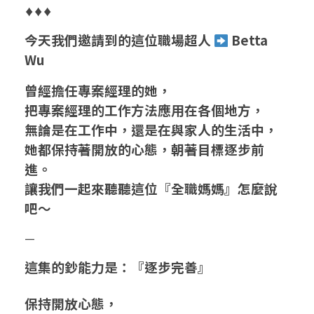
♦♦♦
0
今天我們邀請到的這位職場超人
Betta
.
Wu
B
曾經擔任專案經理的她，
把專案經理的工作方法應用在各個地方，
e
無論是在工作中，還是在與家人的生活中，
t
她都保持著開放的心態，朝著目標逐步前
進。
t
讓我們一起來聽聽這位『全職媽媽』怎麼說
a
吧～
W
—
u
這集的鈔能力是：『逐步完善』
/
保持開放心態，