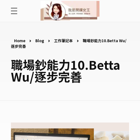
首頁
開課女王 李秋玉
拿起麥克風，影響全世界
好好說故事
Home
Blog
工作筆記本
職場鈔能力10.Betta Wu/
逐步完善
最愛讀書會
職場鈔能力10.Betta
Wu/逐步完善
遇見好課程
挺公益活動
關於李秋玉