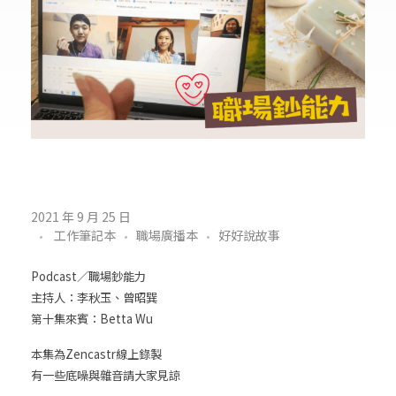
職
2021 年 9 月 25 日
工作筆記本
職場廣播本
好好說故事
場
鈔
Podcast／職場鈔能力
主持人：李秋玉、曾昭巽
能
第十集來賓：Betta Wu
力
本集為Zencastr線上錄製
有一些底噪與雜音請大家見諒
1