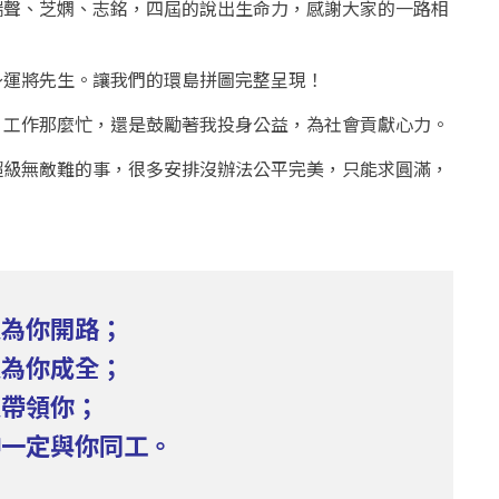
瑞聲、芝嫻、志銘，四屆的說出生命力，感謝大家的一路相
～運將先生。讓我們的環島拼圖完整呈現！
。工作那麼忙，還是鼓勵著我投身公益，為社會貢獻心力。
超級無敵難的事，很多安排沒辦法公平完美，只能求圓滿，
定為你開路；
定為你成全；
定帶領你；
神一定與你同工。