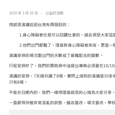
寫
2020 年 3 月 25 日
公益好活動
在
用感恩演講巡迴台灣有兩個目的：
出
1.身心障礙者也是可以回饋社會的，過去領受大家這
發
2.他們出門都難了，環島對身心障礙者來說，更是
前
演講安排的場次跟出門的天數成了最難配合的變數。
，
行程安排好了，我們的贊助商中油提出專案必須要在10/1
環
演講的安排，7天總共講了8場，實際上接到的演講是30多場
只有8場。
島
不能在日期內的，我們一樣用環島感恩的心情為大家分享
演
一直都保持著非常混亂的狀態，飯店要改，場次要改，學
講