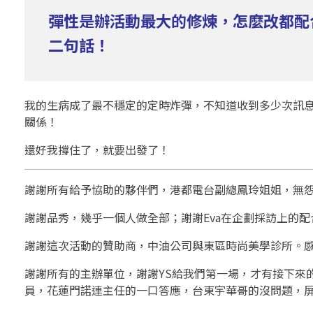
感
彈性是辦活動最大的修煉，怎麼改都配
恩
二句話！
心
情
我的生病成了最不穩定的定時炸彈，不知道收到多少次訊
關係！
還好我撐住了，就要出發了！
謝謝所有給予協助的夥伴們，港都電台副總鳳玲姐姐，無
謝謝品秀，幾乎一個人做全部；謝謝Eva在企劃採訪上的配
謝謝這次活動的贊助商，中油公司與東區時尚美學診所。
謝謝所有的主辦單位，謝謝YS給我們第一場，才有接下來
員，花蓮門諾連主任的一口答應，台東宇華哥的沒問題，