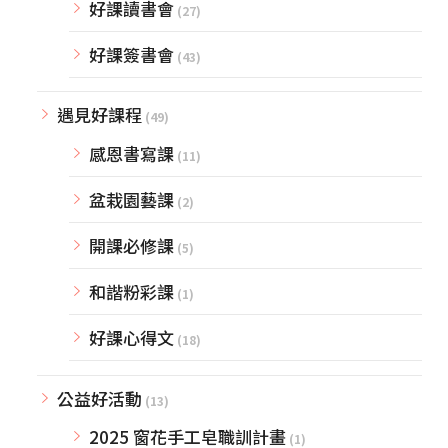
好課讀書會
(27)
好課簽書會
(43)
遇見好課程
(49)
感恩書寫課
(11)
盆栽園藝課
(2)
開課必修課
(5)
和諧粉彩課
(1)
好課心得文
(18)
公益好活動
(13)
2025 窗花手工皂職訓計畫
(1)