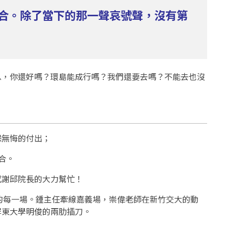
合。除了當下的那一聲哀號聲，沒有第
息，你還好嗎？環島能成行嗎？我們還要去嗎？不能去也沒
怨無悔的付出；
合。
感謝邱院長的大力幫忙！
的每一場。鍾主任牽線嘉義場，崇偉老師在新竹交大的動
屏東大學明俊的兩肋插刀。