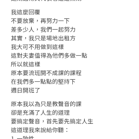
人
我這麼回覆
生
不要放棄，再努力一下
差多少人，我們一起努力
哲
其實，我只是場地出租方
學
我大可不用做到這樣
這對夫妻值得為他們多做一點
課
所以就這樣
原本要流班開不成課的課程
在我們多一點點的堅持下
週日開班了
原本我以為只是教聲音的課
卻是充滿了人生的道理
要搞定聲音，首先要先搞定人生
這道理我來說給你聽：
1. 一致性