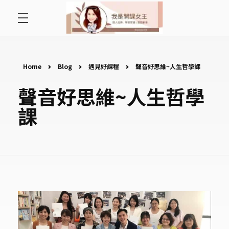
首頁
開課女王 李秋玉
拿起麥克風，影響全世界
好好說故事
Home
Blog
遇見好課程
聲音好思維~人生哲學課
聲音好思維~人生哲學
最愛讀書會
課
遇見好課程
挺公益活動
關於李秋玉