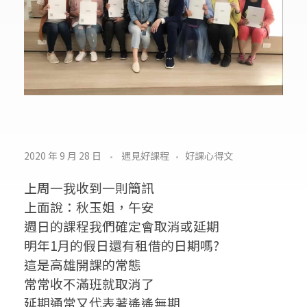
聲
2020 年 9 月 28 日
遇見好課程
好課心得文
音
上周一我收到一則簡訊
好
上面說：秋玉姐，午安
週日的課程我們確定會取消或延期
思
明年1月的假日還有租借的日期嗎?
維
這是高雄開課的常態
常常收不滿班就取消了
~
延期通常又代表著遙遙無期