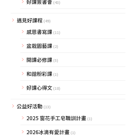
好課簽書會
(43)
遇見好課程
(49)
感恩書寫課
(11)
盆栽園藝課
(2)
開課必修課
(5)
和諧粉彩課
(1)
好課心得文
(18)
公益好活動
(13)
2025 窗花手工皂職訓計畫
(1)
2026冰滴有愛計畫
(1)