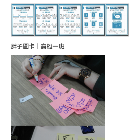
胖子圖卡│高雄一班