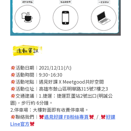
活動日期︱2021/12/11(六)
活動時間︱9:30~16:30
活動地點︱遇見好課 X Meetgood共好空間
活動位址︱高雄市鼓山區明華路315號7樓之3
交通建議︱1.捷運：捷運巨蛋站2號出口(明誠公
園)，步行約 6分鐘。
2.停車場：大樓對面即有收費停車場。
聯絡我們︱
遇見好課 FB粉絲專頁
/
好課
Line官方