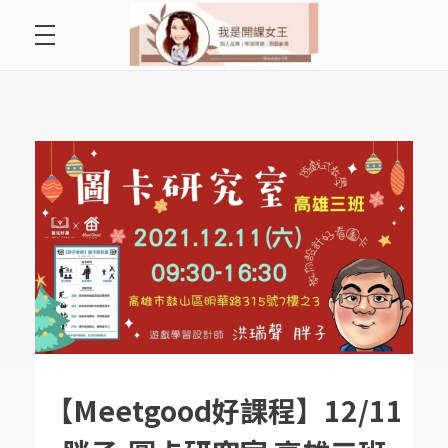
首頁
開課女王 李秋玉
拿起麥克風，影響全世界
好好說故事
最愛讀書會
遇見好課程
挺公益活動
關於李秋玉
【Meetgood好課程】12/11