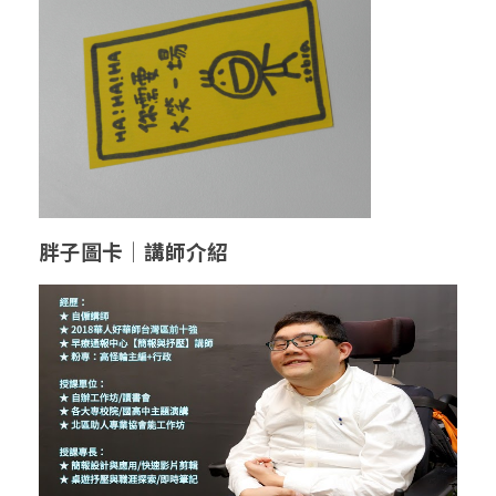
胖子圖卡│講師介紹