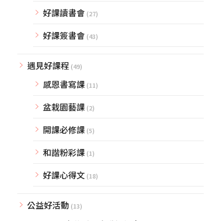
好課讀書會
(27)
好課簽書會
(43)
遇見好課程
(49)
感恩書寫課
(11)
盆栽園藝課
(2)
開課必修課
(5)
和諧粉彩課
(1)
好課心得文
(18)
公益好活動
(13)