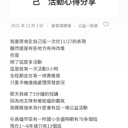
己”活動心得分享
2021 年 12 月 2 日
最愛讀書會
公益一起做
我要很肯定自己這一次在11/27的表現
雖然還是有些地方有待改進
但是
辦了這麼多活動
這是我第一次活動3小時
全程都坐在第一排貴賓席
只靠手機連絡處理突發狀況
那天我做了5分鐘的短講
因為地主隊有著底蘊的霸氣
我娓娓道來為什麼會有這一場公益活動
在高雄市區有一所國小全盛時期有70多個班
現在1～6年級只有13個班