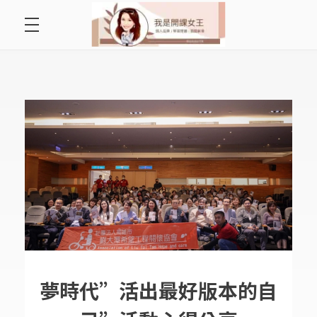
首頁
開課女王 李秋玉
拿起麥克風，影響全世界
好好說故事
最愛讀書會
遇見好課程
挺公益活動
關於李秋玉
夢時代”活出最好版本的自