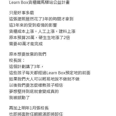
Learn Box貨櫃鐵馬驛站公益計畫
只是好事多磨
這張建照居然花了3年的時間才拿到
這3年來的受到疫情的影響
貨櫃成本上漲，人工上漲，建料上漲
原本預算20萬，硬生生地漲了2倍
需要40萬才能完成
原本想要放棄的我們
校長說：
這個計劃講了3年，
這些孩子每天都經過Learn Box預定地的前面
如果我們大人可以輕易地說不做就不做
以後我們要怎麼樣教孩子相信
夢想堅持到底就會變成真的
我被感動了
再加上明年1月張校長
也即將面對任期期滿即將卸任