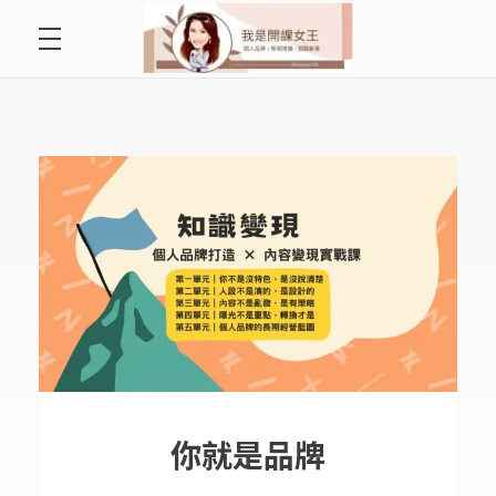
首頁
開課女王 李秋玉
拿起麥克風，影響全世界
好好說故事
最愛讀書會
遇見好課程
挺公益活動
關於李秋玉
你就是品牌