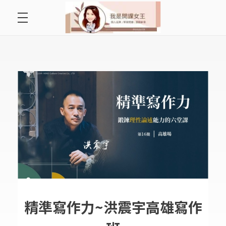
首頁
開課女王 李秋玉
拿起麥克風，影響全世界
好好說故事
最愛讀書會
遇見好課程
挺公益活動
關於李秋玉
精準寫作力~洪震宇高雄寫作