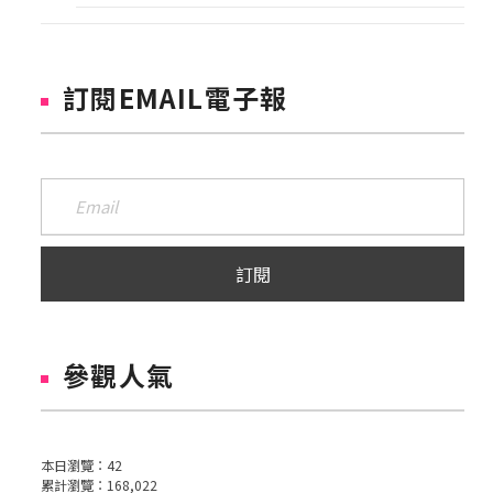
訂閱EMAIL電子報
參觀人氣
本日瀏覽：
42
累計瀏覽：
168,022