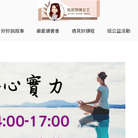
好好說故事
最愛讀書會
遇見好課程
挺公益活動
開課女王 李秋玉
拿起麥克風，影響全世界