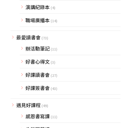
演講紀錄本
(4)
職場廣播本
(14)
最愛讀書會
(73)
辦活動筆記
(11)
好書心得文
(3)
好課讀書會
(27)
好課簽書會
(43)
遇見好課程
(49)
感恩書寫課
(11)