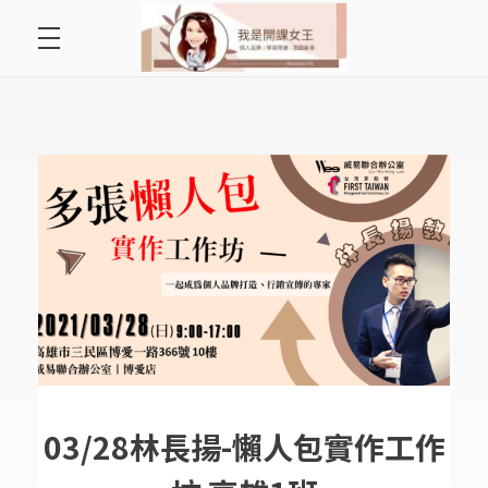
首頁
開課女王 李秋玉
拿起麥克風，影響全世界
好好說故事
最愛讀書會
遇見好課程
挺公益活動
關於李秋玉
03/28林長揚-懶人包實作工作