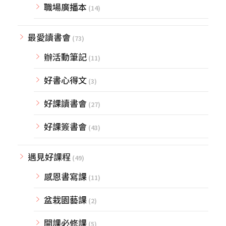
職場廣播本
(14)
最愛讀書會
(73)
辦活動筆記
(11)
好書心得文
(3)
好課讀書會
(27)
好課簽書會
(43)
遇見好課程
(49)
感恩書寫課
(11)
盆栽園藝課
(2)
開課必修課
(5)