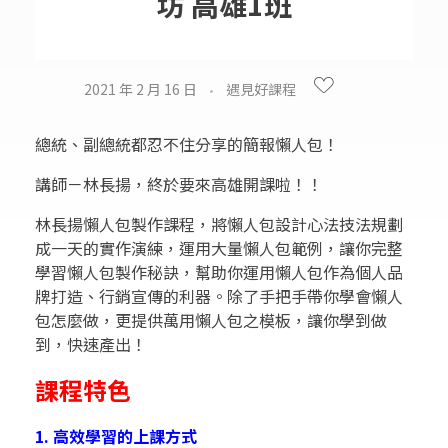
坊 高雄1班
2021 年 2 月 16 日
遇見好課程
總統、副總統都忍不住分享的簡報懶人包！
講師－林長揚，終於要來高雄開課啦！！
林長揚懶人包製作課程，將懶人包設計心法技法規劃
成一天的實作演練，運用大量懶人包範例，讓你完整
學習懶人包製作秘訣，幫助你運用懶人包作為個人品
牌打造、行銷宣傳的利器。除了手把手帶你學會懶人
包怎麼做，更提供萬用懶人包之模板，讓你學到做
到，快速產出！
課程特色
1. 高效學習的上課方式