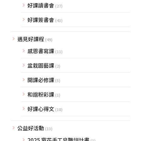
好課讀書會
(27)
好課簽書會
(43)
遇見好課程
(49)
感恩書寫課
(11)
盆栽園藝課
(2)
開課必修課
(5)
和諧粉彩課
(1)
好課心得文
(18)
公益好活動
(13)
2025 窗花手工皂職訓計畫
(1)