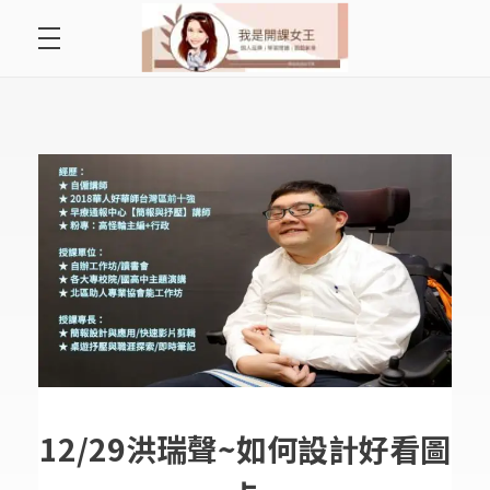
首頁
開課女王 李秋玉
拿起麥克風，影響全世界
好好說故事
最愛讀書會
遇見好課程
挺公益活動
關於李秋玉
12/29洪瑞聲~如何設計好看圖