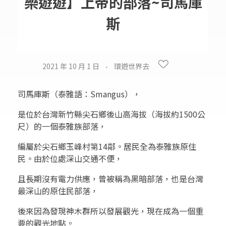
樂遊遊】上帝的部落~司馬庫
斯
2021 年 10 月 1 日
環遊世界去
司馬庫斯（泰雅語：Smangus），
是位於台灣新竹縣尖石鄉後山高海拔（海拔約1500公
尺）的一個泰雅族部落，
編屬於尖石鄉玉峰村第14鄰。居民全為泰雅族原住
民。由於位處深山交通不便，
且長期沒有電力供應，曾被稱為黑暗部落，也是台灣
最深山的原住民部落，
後來因為發現神木群所以發展觀光，現在成為一個重
要的觀光地點。