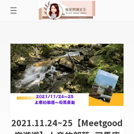
首頁
開課女王 李秋玉
拿起麥克風，影響全世界
好好說故事
最愛讀書會
遇見好課程
挺公益活動
關於李秋玉
2021.11.24~25【Meetgood