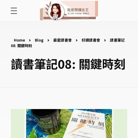
首頁
開課女王 李秋玉
拿起麥克風，影響全世界
好好說故事
Home
Blog
最愛讀書會
好課讀書會
讀書筆記
08: 關鍵時刻
最愛讀書會
讀書筆記08: 關鍵時刻
遇見好課程
挺公益活動
關於李秋玉