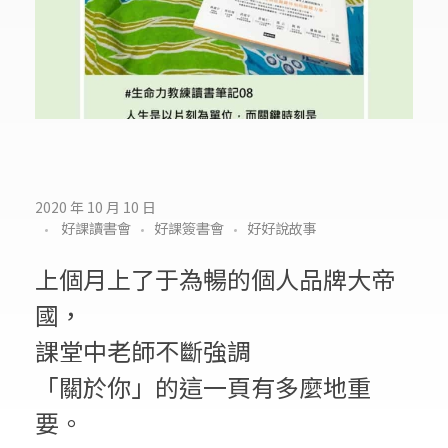
讀
2020 年 10 月 10 日
好課讀書會
好課簽書會
好好說故事
書
筆
上個月上了于為暢的個人品牌大帝
國，
記
課堂中老師不斷強調
0
「關於你」的這一頁有多麼地重
8
要。