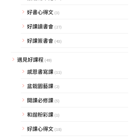
好書心得文
(3)
好課讀書會
(27)
好課簽書會
(43)
遇見好課程
(49)
感恩書寫課
(11)
盆栽園藝課
(2)
開課必修課
(5)
和諧粉彩課
(1)
好課心得文
(18)