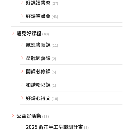
好課讀書會
(27)
好課簽書會
(43)
遇見好課程
(49)
感恩書寫課
(11)
盆栽園藝課
(2)
開課必修課
(5)
和諧粉彩課
(1)
好課心得文
(18)
公益好活動
(13)
2025 窗花手工皂職訓計畫
(1)