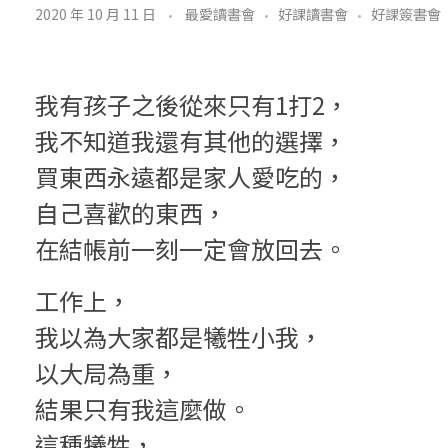
讀
2020 年 10 月 11 日
最愛讀書會
好課讀書會
好課簽書會
書
筆
我有孩子之後從來只有1打2，
記
我不知道我還有其他的選擇，
1
買東西永遠都是家人愛吃的，
0
自己喜歡的東西，
在結帳前一刻一定會放回去。
:
微
工作上，
我以為大家都是犧牲小我，
笑
以大局為重，
憂
結果只有我這麼做。
鬱
這種犧牲，