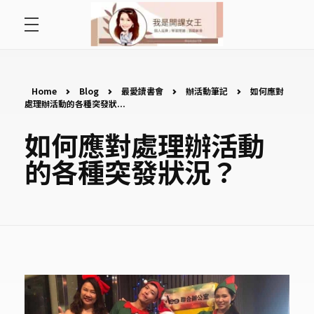
首頁
開課女王 李秋玉
拿起麥克風，影響全世界
好好說故事
Home
Blog
最愛讀書會
辦活動筆記
如何應對
處理辦活動的各種突發狀...
最愛讀書會
如何應對處理辦活動
的各種突發狀況？
遇見好課程
挺公益活動
關於李秋玉