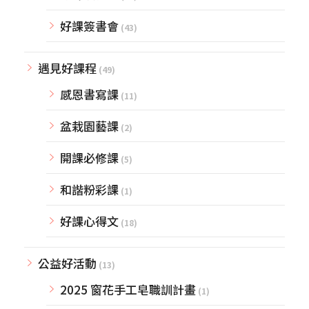
好課簽書會
(43)
遇見好課程
(49)
感恩書寫課
(11)
盆栽園藝課
(2)
開課必修課
(5)
和諧粉彩課
(1)
好課心得文
(18)
公益好活動
(13)
2025 窗花手工皂職訓計畫
(1)