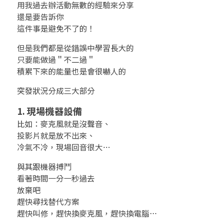
用我過去辦活動無數的經驗來分享
辦
還是要告訴你
這件事是避免不了的！
活
但是我們都是從錯誤中學習長大的
動
只要能做過＂不二過＂
積累下來的能量也是會很嚇人的
的
突發狀況分成三大部分
各
1. 現場機器設備
種
比如：麥克風就是沒聲音、
投影片就是放不出來、
突
冷氣不冷，現場回音很大…
發
與其跟機器搏鬥
看著時間一分一秒過去
狀
放棄吧
況
趕快尋找替代方案
趕快叫修，趕快換麥克風，趕快換電腦…