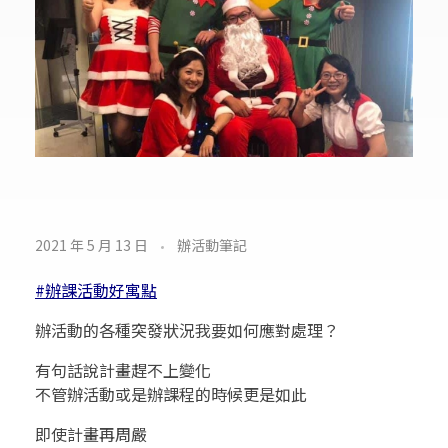
如
2021 年 5 月 13 日
辦活動筆記
何
#辦課活動好寓點
應
辦活動的各種突發狀況我要如何應對處理？
對
有句話說計畫趕不上變化
不管辦活動或是辦課程的時候更是如此
處
即使計畫再周嚴
理