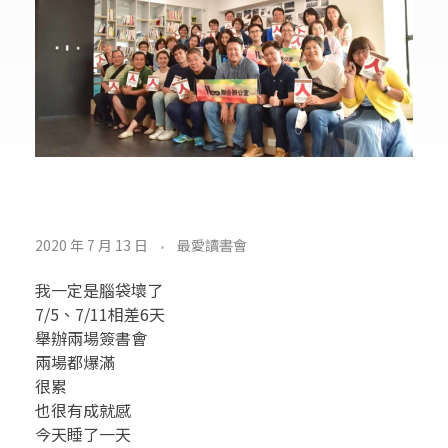
就
2020 年 7 月 13 日
最愛讀書會
讓
我一定是腦袋壞了
高
7/5、7/11相差6天
舉辦兩場簽書會
雄
兩場都爆滿
很累
起
也很有成就感
今天睡了一天
飛