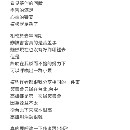
看見夥伴的回饋
~
學習的滿足
心靈的饗宴
爆
這樣就足夠了
滿
相較於去年同期
辦讀書會真的是苦差事
每
雖然現在也沒有好到哪裡去
但是
一
終於在我鍥而不捨的努力下
場
可以呼喚出一群小眾
這些作者都跟我分享相同的一件事
讀
簽書會只辦在台北,台中
書
高雄都是第一次辦簽書會
因為效益不太
會
從台北下來成本很高
高雄辦活動很難
真的要呼籲一下作者跟出版社