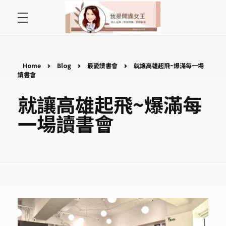
首頁
開課女王 李秋玉
拿起麥克風，影響全世界
好好說故事
Home
Blog
最愛讀書會
就讓高雄起飛~爆滿每一場
讀書會
最愛讀書會
就讓高雄起飛~爆滿每
一場讀書會
遇見好課程
挺公益活動
關於李秋玉