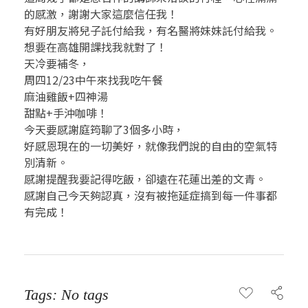
1
的感激，謝謝大家這麼信任我！
0
有好朋友將兒子託付給我，有名醫將妹妹託付給我。
想要在高雄開課找我就對了！
天冷要補冬，
周四12/23中午來找我吃午餐
麻油雞飯+四神湯
甜點+手沖咖啡！
今天要感謝庭筠聊了3個多小時，
好感恩現在的一切美好，就像我們說的自由的空氣特
別清新。
感謝提醒我要記得吃飯，卻遠在花蓮出差的文青。
感謝自己今天夠認真，沒有被拖延症搞到每一件事都
有完成！
Tags: No tags