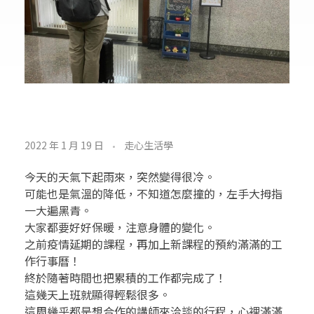
玉
2022 年 1 月 19 日
走心生活學
的
今天的天氣下起雨來，突然變得很冷。
感
可能也是氣溫的降低，不知道怎麼撞的，左手大拇指
一大遍黑青。
恩
大家都要好好保暖，注意身體的變化。
之前疫情延期的課程，再加上新課程的預約滿滿的工
日
作行事曆！
終於隨著時間也把累積的工作都完成了！
記
這幾天上班就顯得輕鬆很多。
這周幾乎都是想合作的講師來洽談的行程，心裡滿滿