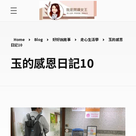
首頁
開課女王 李秋玉
拿起麥克風，影響全世界
好好說故事
Home
Blog
好好說故事
走心生活學
玉的感恩
日記10
最愛讀書會
玉的感恩日記10
遇見好課程
挺公益活動
關於李秋玉