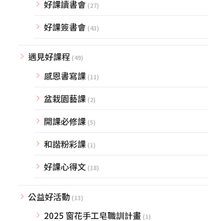
好課讀書會
(27)
好課簽書會
(43)
遇見好課程
(49)
感恩書寫課
(11)
盆栽園藝課
(2)
開課必修課
(5)
和諧粉彩課
(1)
好課心得文
(18)
公益好活動
(13)
2025 窗花手工皂職訓計畫
(1)