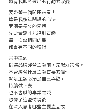
還有我即將做出的行動跟改變
社
要帶著一個問題來看書
群
這是我多年閱讀的心法
圈
閱讀是長久的累積
先要量變才能達到質變
粉
每一次讀相同的書
思
都會有不同的獲得
維
書中提到:
挑選品牌經營主題前，先想好策略。
不管經營什麼主題首要的條件
就是主題必須是自己喜歡，
持續做下去
也不會膩的專業領域
想像了這些情境後
在深入思考哪些主要產品或