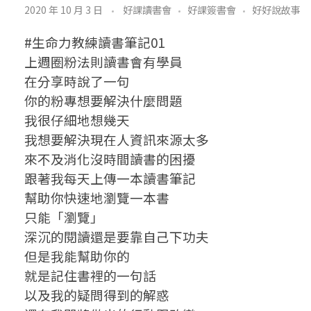
讀
2020 年 10 月 3 日
好課讀書會
好課簽書會
好好說故事
書
#生命力教練讀書筆記01
筆
上週圈粉法則讀書會有學員
在分享時說了一句
記
你的粉專想要解決什麼問題
0
我很仔細地想幾天
我想要解決現在人資訊來源太多
1
來不及消化沒時間讀書的困擾
:
跟著我每天上傳一本讀書筆記
幫助你快速地瀏覽一本書
電
只能「瀏覽」
商
深沉的閱讀還是要靠自己下功夫
但是我能幫助你的
人
就是記住書裡的一句話
妻
以及我的疑問得到的解惑