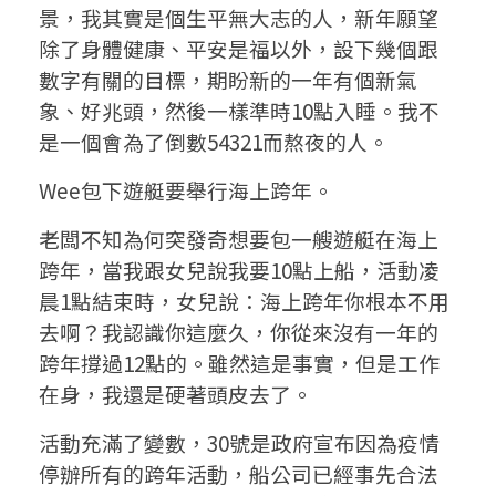
景，我其實是個生平無大志的人，新年願望
是
除了身體健康、平安是福以外，設下幾個跟
數字有關的目標，期盼新的一年有個新氣
從
象、好兆頭，然後一樣準時10點入睡。我不
不
是一個會為了倒數54321而熬夜的人。
同
Wee包下遊艇要舉行海上跨年。
的
老闆不知為何突發奇想要包一艘遊艇在海上
視
跨年，當我跟女兒說我要10點上船，活動凌
晨1點結束時，女兒說：海上跨年你根本不用
野
去啊？我認識你這麼久，你從來沒有一年的
看
跨年撐過12點的。雖然這是事實，但是工作
在身，我還是硬著頭皮去了。
見
活動充滿了變數，30號是政府宣布因為疫情
美
停辦所有的跨年活動，船公司已經事先合法