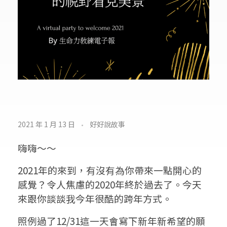
吹
2021 年 1 月 13 日
好好說故事
冷
嗨嗨〜〜
風
2021年的來到，有沒有為你帶來一點開心的
的
感覺？令人焦慮的2020年終於過去了。今天
來跟你談談我今年很酷的跨年方式。
跨
照例過了12/31這一天會寫下新年新希望的願
年