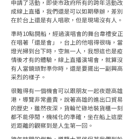
景
申請了活動，即使市政府所有的跨年活動改
成線上直播，我們還是可以如期舉辦，差別
在於台上還是有人唱歌，但是現場沒有人。
準時10點開船，經過演唱會的舞台韋禮安正
在唱著「還是會」，台上的他唱得很嗨，當
燈光掃到台下時，空無一人，我想這也是疫
情後才有的體驗，線上直播演場會，就算沒
有人當鏡頭對準你時，還是要擺出一副興高
采烈的樣子。
很難得有一個機會可以跟朋友一起夜遊高雄
港，導覽非常盡責，說著高雄的進出口貿易
的歷史，雖然夜深，貨輪忙碌地裝貨櫃一刻
都不能停閒，機械化的準確，坐在船上這麼
近距離的觀察到是人生第一回。
跨年時間的倒數，導覽大哥催促著我們到船