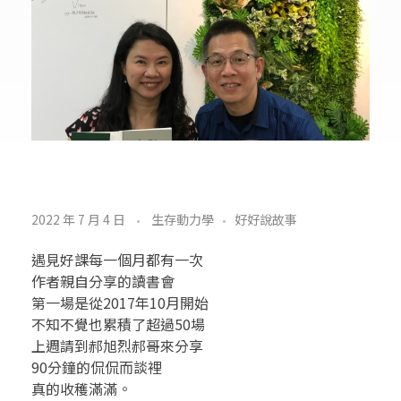
金
2022 年 7 月 4 日
生存動力學
好好說故事
言
遇見好課每一個月都有一次
玉
作者親自分享的讀書會
第一場是從2017年10月開始
語
不知不覺也累積了超過50場
上週請到郝旭烈郝哥來分享
0
90分鐘的侃侃而談裡
真的收穫滿滿。
7