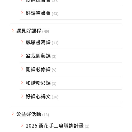
好課簽書會
(43)
遇見好課程
(49)
感恩書寫課
(11)
盆栽園藝課
(2)
開課必修課
(5)
和諧粉彩課
(1)
好課心得文
(18)
公益好活動
(13)
2025 窗花手工皂職訓計畫
(1)