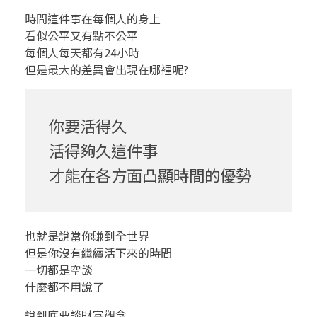
時間這件事在每個人的身上
.
看似公平又有點不公平
健
每個人每天都有24小時
但是最大的差異會出現在哪裡呢?
康
才
你要活得久
是
活得夠久這件事
一
才能在各方面凸顯時間的優勢
切
財
也就是說當你賺到全世界
但是你沒有繼續活下來的時間
富
一切都是空談
什麼都不用說了
的
說到底要談財富觀念