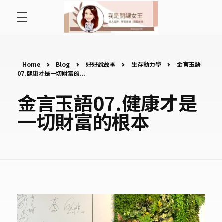
首頁
開課女王 李秋玉
拿起麥克風，影響全世界
好好說故事
Home
Blog
好好說故事
生存動力學
金言玉語
07.健康才是一切財富的...
最愛讀書會
金言玉語07.健康才是
一切財富的根本
遇見好課程
挺公益活動
關於李秋玉