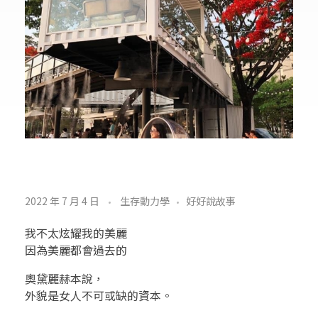
金
2022 年 7 月 4 日
生存動力學
好好說故事
言
我不太炫耀我的美麗
玉
因為美麗都會過去的
語
奧黛麗赫本說，
外貌是女人不可或缺的資本。
3