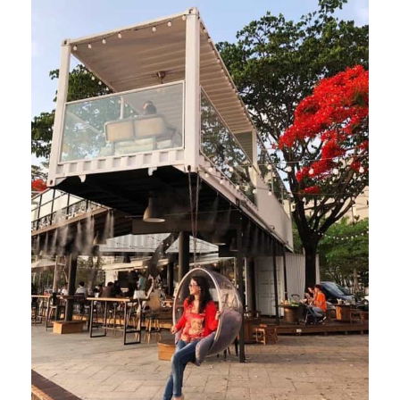
於
與
知
識
同
行