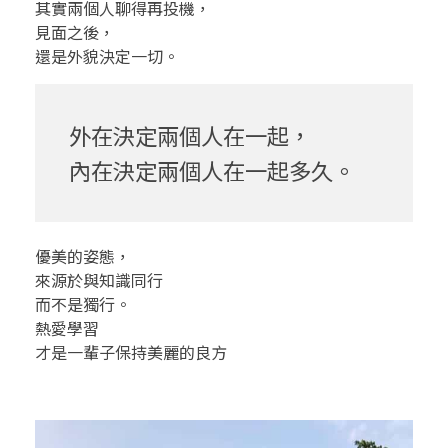
其實兩個人聊得再投機，
3
見面之後，
還是外貌決定一切。
.
優
外在決定兩個人在一起，
美
內在決定兩個人在一起多久。
的
姿
優美的姿態，
態
來源於與知識同行
而不是獨行。
，
熱愛學習
才是一輩子保持美麗的良方
來
源