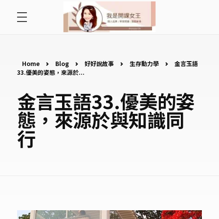
首頁
開課女王 李秋玉
拿起麥克風，影響全世界
好好說故事
Home
Blog
好好說故事
生存動力學
金言玉語
33.優美的姿態，來源於...
最愛讀書會
金言玉語33.優美的姿
態，來源於與知識同
遇見好課程
行
挺公益活動
關於李秋玉