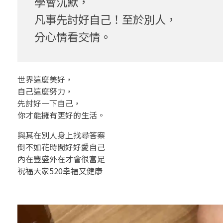
學會沉默，
一
凡事先討好自己！至於別人，
下
分心情看交情。
自
己
世界這麼美好，
，
自己這麼努力，
先討好一下自己，
你
你才能擁有更好的生活。
才
與其在別人身上找尋答案
倒不如花時間好好愛自己
能
內在豐盛外在才會很富足
擁
祝福大家520幸福又健康
有
更