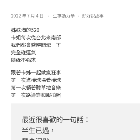
金
2022 年 7 月 4 日
生存動力學
好好說故事
言
姊妹淘的520
玉
卡姐每次從台北來南部
我們都會喬時間聚一下
語
完全碰運氣
隨緣不強求
3
跟著卡姊一起做瘋狂事
5
第一次進棒球場看棒球
第一次躺著聽草地音樂
.
第一次路邊穿和服拍照
先
討
最近很喜歡的一句話：
好
半生已過，