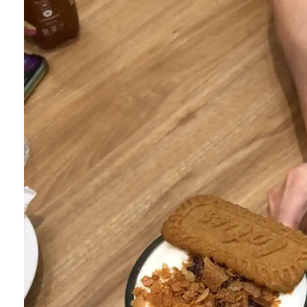
好
的
生
活