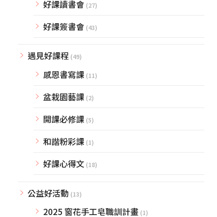
好課讀書會
(27)
好課簽書會
(43)
遇見好課程
(49)
感恩書寫課
(11)
盆栽園藝課
(2)
開課必修課
(5)
和諧粉彩課
(1)
好課心得文
(18)
公益好活動
(13)
2025 窗花手工皂職訓計畫
(1)