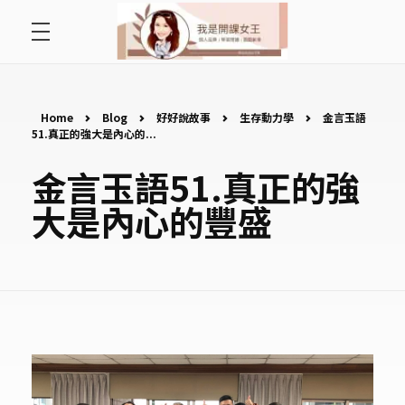
首頁
開課女王 李秋玉
拿起麥克風，影響全世界
好好說故事
Home
Blog
好好說故事
生存動力學
金言玉語
51.真正的強大是內心的...
最愛讀書會
金言玉語51.真正的強
大是內心的豐盛
遇見好課程
挺公益活動
關於李秋玉