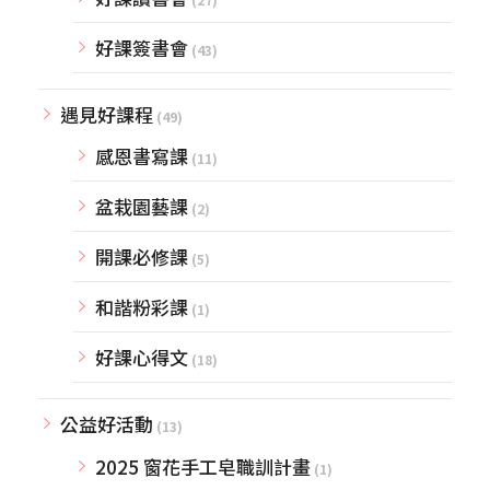
好課簽書會
(43)
遇見好課程
(49)
感恩書寫課
(11)
盆栽園藝課
(2)
開課必修課
(5)
和諧粉彩課
(1)
好課心得文
(18)
公益好活動
(13)
2025 窗花手工皂職訓計畫
(1)