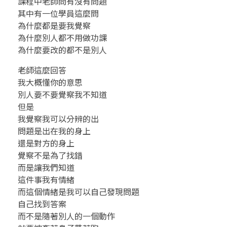
課程中老師問有沒有問題
其中有一位學員這麼問
.
為什麼都是要我覺察
真
為什麼別人都不用做功課
為什麼要改的都不是別人
正
老師這麼回答
的
我大概懂你的意思
別人要不要覺察我不知道
強
但是
我覺察我可以分辨的出
大
問題是出在我的身上
還是對方的身上
是
覺察不是為了找錯
內
而是讓我們知道
這件事我有情緒
心
而這個情緒是我可以自己發現問題
自己找到答案
的
而不是隨著別人的一個動作