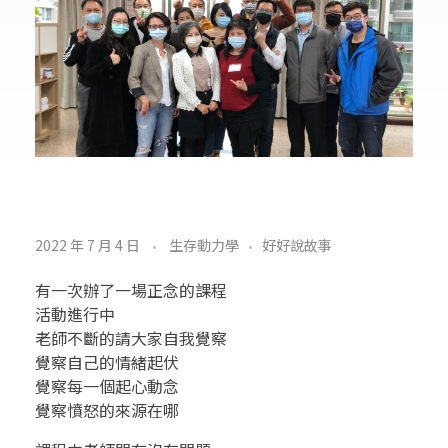
金
2022 年 7 月 4 日
生存動力學
好好說故事
言
有一次辦了一場正念的課程
玉
活動進行中
老師不斷的請大家自我覺察
語
覺察自己的情緒起伏
覺察每一個起心動念
5
覺察憤怒的來源在哪
1