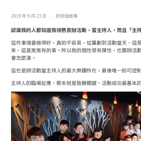
主
2019 年 9 月 23 日
好好說故事
持
認識我的人都知道我很熱衷辦活動，當主持人，而且「主
這
這件事情要做得好，真的不容易，從籌劃到活動當天，這
件
來，這是常常有的事。所以我的個性很有彈性，也跟辦活
會怎麼演。
事
這也是辦活動當主持人的最大樂趣所在，最後唯一的可控
我
主持人的臨場反應，根本就是致勝關鍵，活動成功最基本
很
會