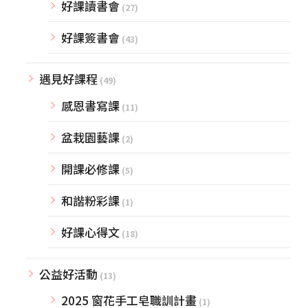
好課讀書會
(27)
好課簽書會
(43)
遇見好課程
(49)
感恩書寫課
(11)
盆栽園藝課
(2)
開課必修課
(5)
和諧粉彩課
(1)
好課心得文
(18)
公益好活動
(13)
2025 窗花手工皂職訓計畫
(1)