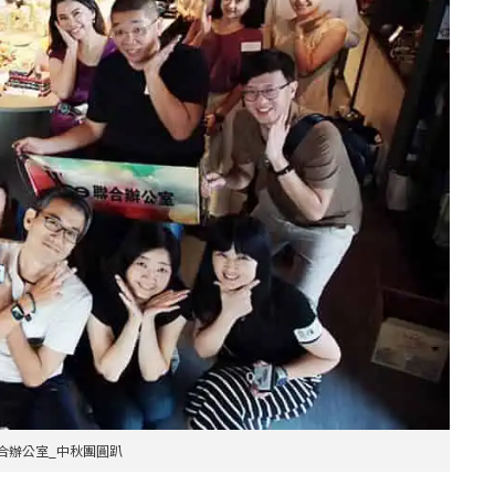
EE聯合辦公室_中秋團圓趴