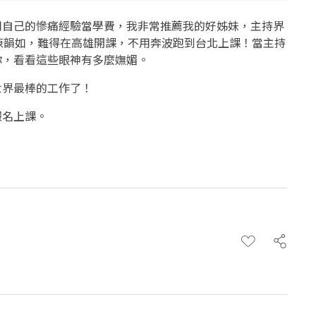
用自己的慘痛經驗當學費，我非常推薦我的好姊妹，主持界
陳韻如，難得在高雄開課，不用奔波跑到台北上課！當主持
你，看看這些眼神有多麼嫵媚。
世界最棒的工作了！
報名上課。