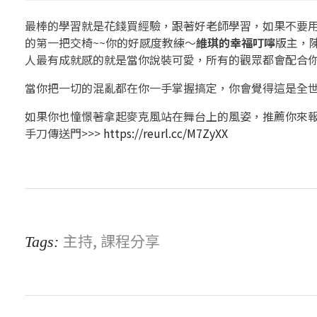
最棒的學習就是花錢買經驗，跟著好老師學習，如果不要
的第一把交椅~~你的好感度教練～
維琪的幸福叮嚀
版主，
人最有成就感的就是當你說裝可愛，所有的觀眾都會配合
當你把一切的混亂都在你一手掌握搞定，你會覺得這是全
如果你也憧憬著拿起麥克風站在舞台上的風姿，推薦你來
手刀傳送門>>>
https://reurl.cc/M7ZyXX
主持
,
課程分享
Tags: