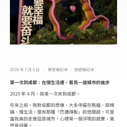
成
2026 年 7 月 5 日
夢想筆記本
旅遊筆記本
都
第一次到成都：在慢生活裡，看見一座城市的進步
~
2025 年 4 月，我第一次來到成都。
一
在來之前，我對成都的想像，大多停留在熊貓、麻辣
鍋、慢生活，還有那種「巴適得板」的悠閒感。可是
個
當我真的走進這座城市，心裡第一個浮現的感覺，竟
超
然是訝異。