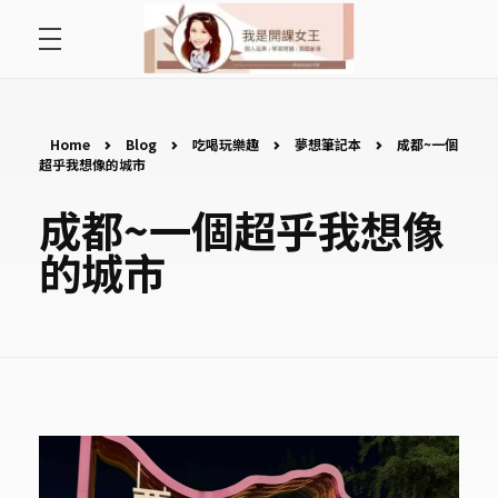
首頁
開課女王 李秋玉
拿起麥克風，影響全世界
好好說故事
Home
Blog
吃喝玩樂趣
夢想筆記本
成都~一個
超乎我想像的城市
最愛讀書會
成都~一個超乎我想像
的城市
遇見好課程
挺公益活動
關於李秋玉