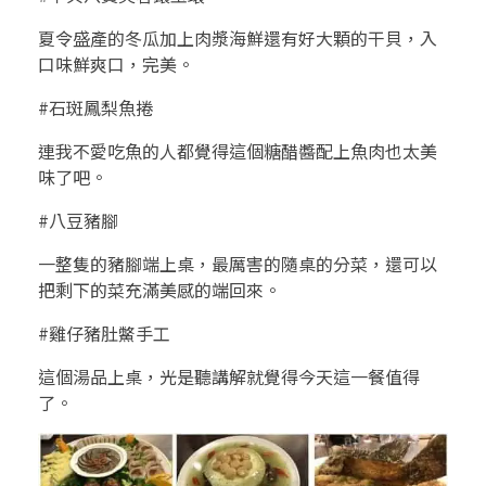
夏令盛產的冬瓜加上肉漿海鮮還有好大顆的干貝，入
口味鮮爽口，完美。
#石斑鳳梨魚捲
連我不愛吃魚的人都覺得這個糖醋醬配上魚肉也太美
味了吧。
#八豆豬腳
一整隻的豬腳端上桌，最厲害的隨桌的分菜，還可以
把剩下的菜充滿美感的端回來。
#雞仔豬肚鱉手工
這個湯品上桌，光是聽講解就覺得今天這一餐值得
了。