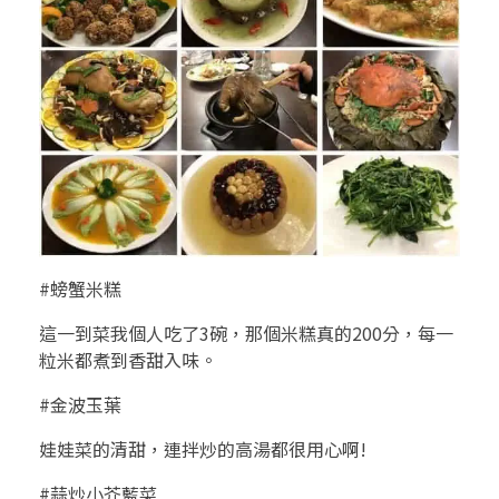
#螃蟹米糕
這一到菜我個人吃了3碗，那個米糕真的200分，每一
粒米都煮到香甜入味。
#金波玉葉
娃娃菜的清甜，連拌炒的高湯都很用心啊!
#蒜炒小芥藍菜