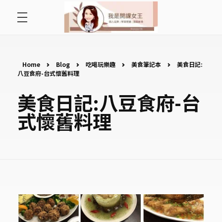
首頁
開課女王 李秋玉
拿起麥克風，影響全世界
好好說故事
Home
Blog
吃喝玩樂趣
美食筆記本
美食日記:
八豆食府-台式懷舊料理
最愛讀書會
美食日記:八豆食府-台
式懷舊料理
遇見好課程
挺公益活動
關於李秋玉