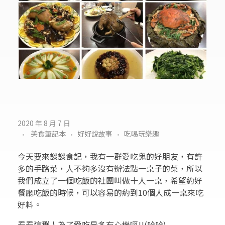
美
2020 年 8 月 7 日
美食筆記本
好好說故事
吃喝玩樂趣
食
日
今天要來談談食記，我有一群愛吃鬼的好朋友，有許
多的手路菜，人不夠多沒有辦法點一桌子的菜，所以
記
我們成立了一個吃飯的社團叫做十人一桌，希望約好
餐廳吃飯的時候，可以容易的約到10個人成一桌來吃
:
好料。
八
看看這群人為了愛吃是多有心機啊!!(哈哈)