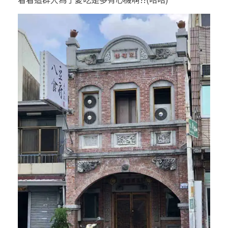
豆
食
府
-
台
式
懷
舊
料
理