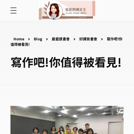
首頁
開課女王 李秋玉
拿起麥克風，影響全世界
好好說故事
Home
Blog
最愛讀書會
好課簽書會
寫作吧!你
值得被看見!
最愛讀書會
寫作吧!你值得被看見!
遇見好課程
挺公益活動
關於李秋玉