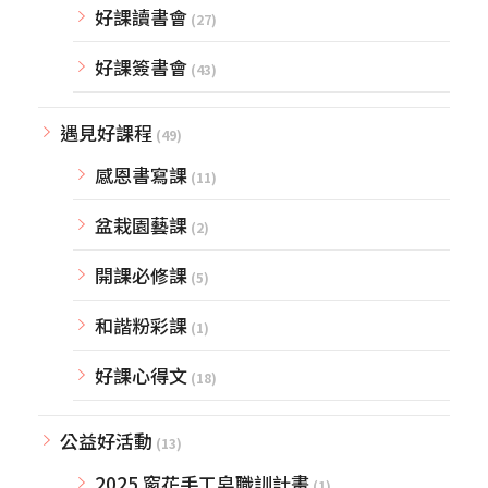
好課讀書會
(27)
好課簽書會
(43)
遇見好課程
(49)
感恩書寫課
(11)
盆栽園藝課
(2)
開課必修課
(5)
和諧粉彩課
(1)
好課心得文
(18)
公益好活動
(13)
2025 窗花手工皂職訓計畫
(1)