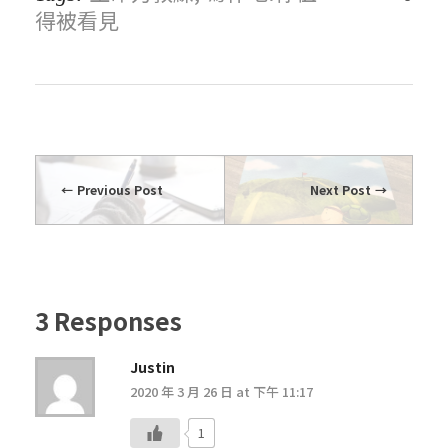
得被看見
Previous Post
Next Post
3 Responses
Justin
2020 年 3 月 26 日 at 下午 11:17
1