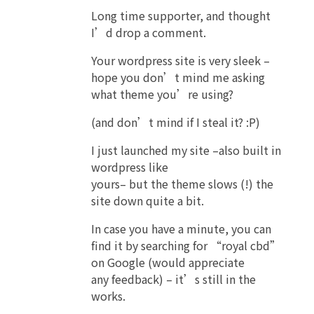
Long time supporter, and thought
I’d drop a comment.
Your wordpress site is very sleek –
hope you don’t mind me asking
what theme you’re using?
(and don’t mind if I steal it? :P)
I just launched my site –also built in
wordpress like
yours– but the theme slows (!) the
site down quite a bit.
In case you have a minute, you can
find it by searching for “royal cbd”
on Google (would appreciate
any feedback) – it’s still in the
works.