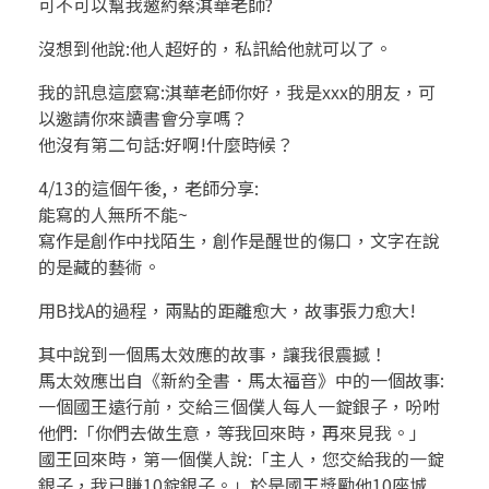
得
可不可以幫我邀約蔡淇華老師?
被
沒想到他說:他人超好的，私訊給他就可以了。
看
我的訊息這麼寫:淇華老師你好，我是xxx的朋友，可
以邀請你來讀書會分享嗎？
見
他沒有第二句話:好啊!什麼時候？
!
4/13的這個午後,，老師分享:
能寫的人無所不能~
寫作是創作中找陌生，創作是醒世的傷口，文字在說
的是藏的藝術。
用B找A的過程，兩點的距離愈大，故事張力愈大!
其中說到一個馬太效應的故事，讓我很震撼！
馬太效應出自《新約全書．馬太福音》中的一個故事:
一個國王遠行前，交給三個僕人每人一錠銀子，吩咐
他們:「你們去做生意，等我回來時，再來見我。」
國王回來時，第一個僕人說:「主人，您交給我的一錠
銀子，我已賺10錠銀子。」於是國王獎勵他10座城