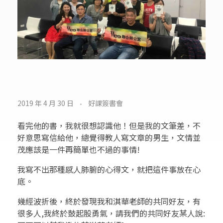
寫
2019 年 4 月 30 日
好課簽書會
作
看完他的書，我就很想認識他！但是我的文筆差，不
吧
好意思寫信給他，總覺得教人寫文章的男生，文情並
茂應該是一件再簡單也不過的事情!
!
我寫不出那種感人肺腑的心得文，就把這件事放在心
你
底。
值
幾經波折後，終於發現我和淇華老師的共同好友，有
很多人,我終於鼓起股勇氣，請我們的共同好友某人說: