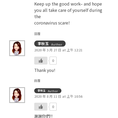
Keep up the good work– and hope
you all take care of yourself during
the
coronavirus scare!
回覆
李秋玉
Author
2020 年 3 月 27 日 at 上午 12:21
0
Thank you!
回覆
李秋玉
Author
2020 年 8 月 11 日 at 上午 10:56
0
謝謝你們!!